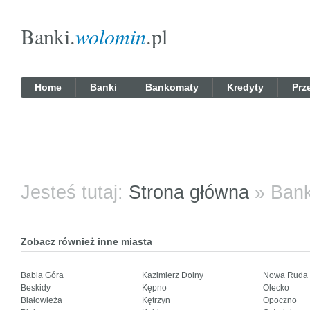
Banki.
wolomin
.pl
Home
Banki
Bankomaty
Kredyty
Prz
Jesteś tutaj:
Strona główna
»
Bank
Zobacz również inne miasta
Babia Góra
Kazimierz Dolny
Nowa Ruda
Beskidy
Kępno
Olecko
Białowieża
Kętrzyn
Opoczno