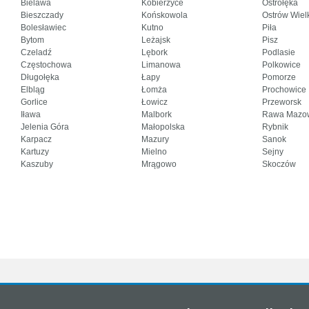
Bielawa
Kobierzyce
Ostrołęka
Bieszczady
Końskowola
Ostrów Wiel
Bolesławiec
Kutno
Piła
Bytom
Leżajsk
Pisz
Czeladź
Lębork
Podlasie
Częstochowa
Limanowa
Polkowice
Długołęka
Łapy
Pomorze
Elbląg
Łomża
Prochowice
Gorlice
Łowicz
Przeworsk
Iława
Malbork
Rawa Mazo
Jelenia Góra
Małopolska
Rybnik
Karpacz
Mazury
Sanok
Kartuzy
Mielno
Sejny
Kaszuby
Mrągowo
Skoczów