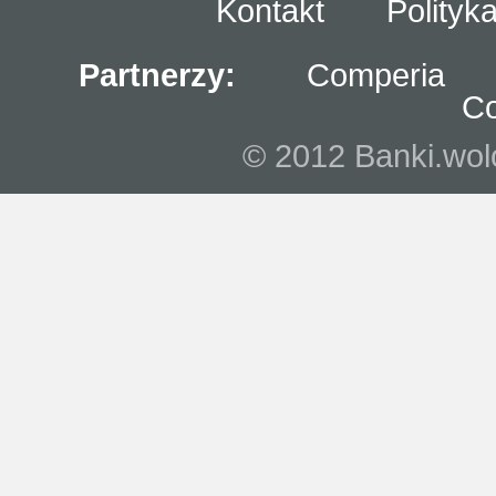
Kontakt
Polityk
Partnerzy:
Comperia
C
© 2012 Banki.wolo