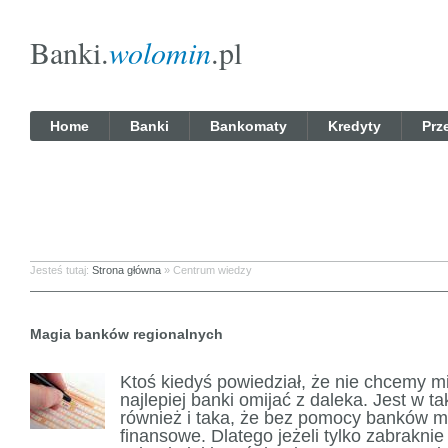
Banki.
wolomin
.pl
Home
Banki
Bankomaty
Kredyty
Prz
Jesteś tutaj:
Strona główna
» Centrum wiedzy
Magia banków regionalnych
Ktoś kiedyś powiedział, że nie chcemy m
najlepiej banki omijać z daleka. Jest w t
również i taka, że bez pomocy banków 
finansowe. Dlatego jeżeli tylko zabrakni